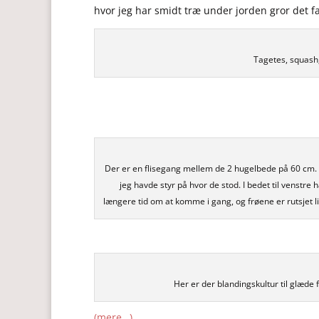
hvor jeg har smidt træ under jorden gror det fa
Tagetes, squash,
Der er en flisegang mellem de 2 hugelbede på 60 cm. De
jeg havde styr på hvor de stod. I bedet til venstre 
længere tid om at komme i gang, og frøene er rutsjet l
Her er der blandingskultur til glæde 
(mere…)