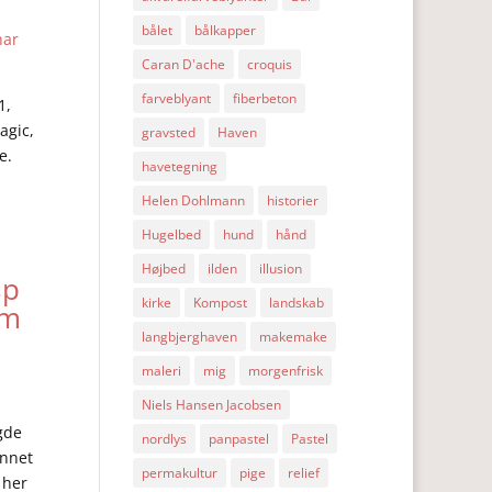
bålet
bålkapper
har
Caran D'ache
croquis
farveblyant
fiberbeton
1,
agic,
gravsted
Haven
e.
havetegning
Helen Dohlmann
historier
Hugelbed
hund
hånd
Højbed
ilden
illusion
sp
kirke
Kompost
landskab
im
langbjerghaven
makemake
maleri
mig
morgenfrisk
Niels Hansen Jacobsen
gde
nordlys
panpastel
Pastel
unnet
permakultur
pige
relief
 her