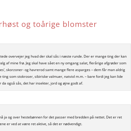
rhøst og toårige blomster
østede overvejer jeg hvad der skal sås i næste runde. Der er mange ting der kan
dvalg af mine frø. Jeg skal have sået en ny omgang salat, flerårige afgrøder som
ides’, skorzoner- og havrerod samt mange flere asparges – dem får man aldrig
e ting som stokroser, sibiriske valmuer, natviol m.m. – bare fordi jeg kan lide
 da også sås, det har insekter, jord og øjne godt af.
 nå ja og over hestebønnen for det passer med bredden på nettet. Det er ret
e er ved at være ret aktive, så det er nødvendigt.