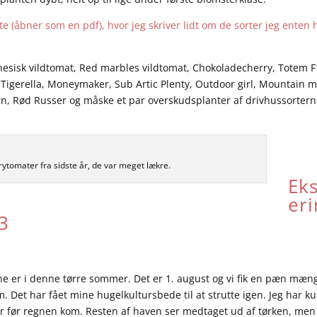
te
(åbner som en pdf), hvor jeg skriver lidt om de sorter jeg enten 
 kinesisk vildtomat, Red marbles vildtomat, Chokoladecherry, Totem F
r, Tigerella, Moneymaker, Sub Artic Plenty, Outdoor girl, Mountain m
n, Rød Russer og måske et par overskudsplanter af drivhussortern
rytomater fra sidste år, de var meget lækre.
Ek
er
3
ne er i denne tørre sommer. Det er 1. august og vi fik en pæn mæn
Det har fået mine hugelkultursbede til at strutte igen. Jeg har k
r før regnen kom. Resten af haven ser medtaget ud af tørken, men