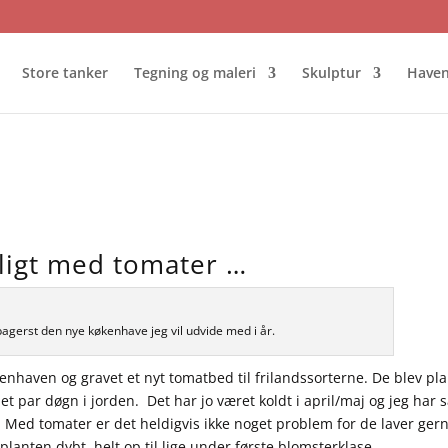
Store tanker
Tegning og maleri
Skulptur
Have
geligt med tomater …
agerst den nye køkenhave jeg vil udvide med i år.
enhaven og gravet et nyt tomatbed til frilandssorterne. De blev pla
 et par døgn i jorden. Det har jo været koldt i april/maj og jeg har 
e. Med tomater er det heldigvis ikke noget problem for de laver ger
planten dybt, helt op til lige under første blomsterklase.