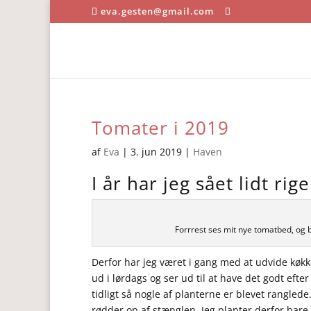
eva.gesten@gmail.com
Tomater i 2019
af
Eva
|
3. jun 2019
|
Haven
I år har jeg sået lidt ri
Forrrest ses mit nye tomatbed, og b
Derfor har jeg været i gang med at udvide køkk
ud i lørdags og ser ud til at have det godt efter
tidligt så nogle af planterne er blevet rangled
rødder op af stænglen. Jeg planter derfor bare 