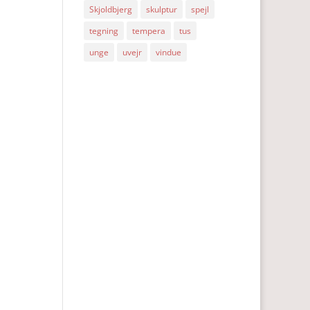
Skjoldbjerg
skulptur
spejl
tegning
tempera
tus
unge
uvejr
vindue