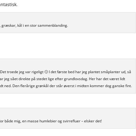
ntastisk.
 græskar, kål i en stor sammenblanding.
t troede jeg var rigeligt 🙂 I det første bed har jeg plantet småplanter ud, så
har jeg sået direkte på stedet lige efter grundlovsdag. Her har det været lidt
idt ned. Den flerårige grønkål der står øverst i midten kommer dog ganske fint.
for både mig, en masse humlebier og svirrefluer – elsker det!