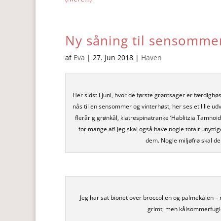
Ny såning til sensomme
af
Eva
|
27. jun 2018
|
Haven
Her sidst i juni, hvor de første grøntsager er færdigh
nås til en sensommer og vinterhøst, her ses et lille u
flerårig grønkål, klatrespinatranke ‘Hablitzia Tamno
for mange af! Jeg skal også have nogle totalt unyttig
dem. Nogle miljøfrø skal der
Jeg har sat bionet over broccolien og palmekålen –
grimt, men kålsommerfuglen