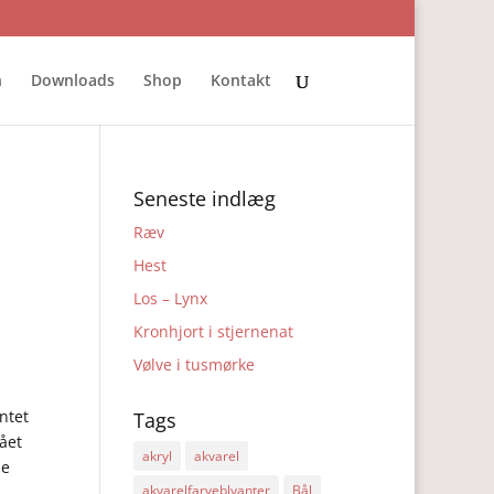
n
Downloads
Shop
Kontakt
Seneste indlæg
Ræv
Hest
Los – Lynx
Kronhjort i stjernenat
Vølve i tusmørke
ntet
Tags
sået
akryl
akvarel
ne
akvarelfarveblyanter
Bål