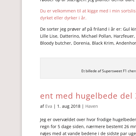
Du er velkommen til at kigge med i min sortslis
dyrket eller dyrker i år.
De sorter jeg prøver af på friland i år er: Gul
Lille Lise, Datterino, Michael Pollan, Harzfeue
Bloody butcher, Dorenia, Black Krim, Andenhor
Et billede af Supersweet F1 cher
ent med hugelbede del 
af
Eva
|
1. aug 2018
|
Haven
Jeg er overvældet over hvor frodige hugelbede
regn for 5 dage siden, nærmere bestemt 26 mm. 
nøjes med at vande bedene i de sidste par uge