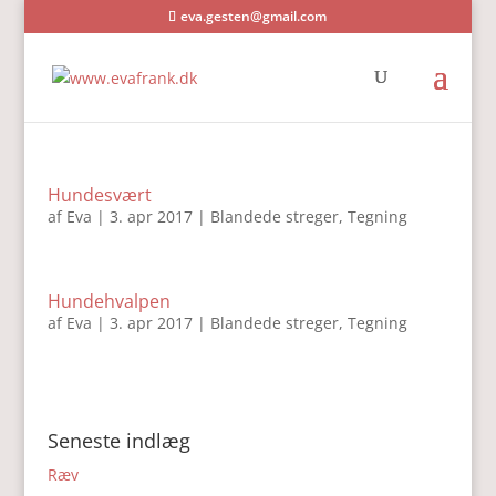
eva.gesten@gmail.com
Hundesvært
af
Eva
|
3. apr 2017
|
Blandede streger
,
Tegning
Hundehvalpen
af
Eva
|
3. apr 2017
|
Blandede streger
,
Tegning
Seneste indlæg
Ræv