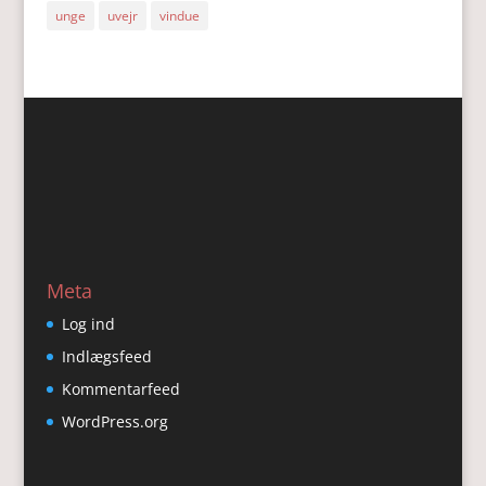
unge
uvejr
vindue
Meta
Log ind
Indlægsfeed
Kommentarfeed
WordPress.org