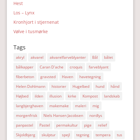
Hest
Los – Lynx
Kronhjort i stjernenat
Vølve i tusmørke
Tags
akryl
akvarel
akvarelfarveblyanter
Bål
bålet
bålkapper
Caran D'ache
croquis
farveblyant
fiberbeton
gravsted
Haven
havetegning
Helen Dohlmann
historier
Hugelbed
hund
hånd
Højbed
ilden
illusion
kirke
Kompost
landskab
langbjerghaven
makemake
maleri
mig
morgenfrisk
Niels Hansen Jacobsen
nordlys
panpastel
Pastel
permakultur
pige
relief
Skjoldbjerg
skulptur
spejl
tegning
tempera
tus