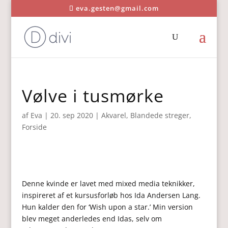
eva.gesten@gmail.com
Vølve i tusmørke
af
Eva
|
20. sep 2020
|
Akvarel
,
Blandede streger
,
Forside
Denne kvinde er lavet med mixed media teknikker,
inspireret af et kursusforløb hos Ida Andersen Lang.
Hun kalder den for ‘Wish upon a star.’ Min version
blev meget anderledes end Idas, selv om