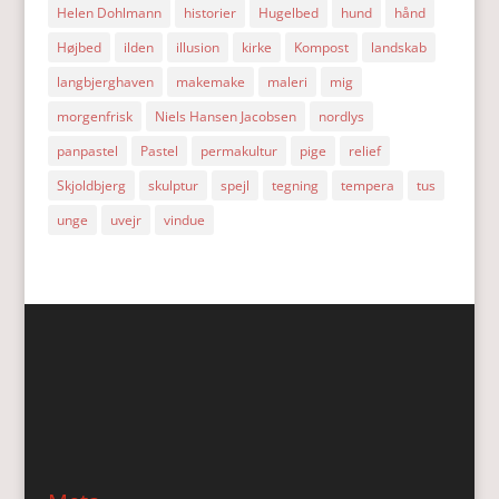
Helen Dohlmann
historier
Hugelbed
hund
hånd
Højbed
ilden
illusion
kirke
Kompost
landskab
langbjerghaven
makemake
maleri
mig
morgenfrisk
Niels Hansen Jacobsen
nordlys
panpastel
Pastel
permakultur
pige
relief
Skjoldbjerg
skulptur
spejl
tegning
tempera
tus
unge
uvejr
vindue