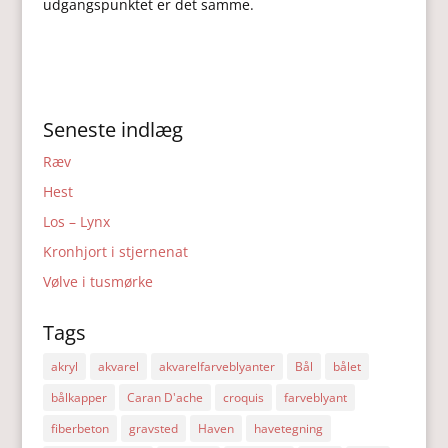
udgangspunktet er det samme.
Seneste indlæg
Ræv
Hest
Los – Lynx
Kronhjort i stjernenat
Vølve i tusmørke
Tags
akryl
akvarel
akvarelfarveblyanter
Bål
bålet
bålkapper
Caran D'ache
croquis
farveblyant
fiberbeton
gravsted
Haven
havetegning