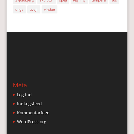
Skjoldbjerg
skulptur
spejl
tegning
tempera
tus
unge
uvejr
vindue
Meta
Log ind
Indlægsfeed
Kommentarfeed
WordPress.org