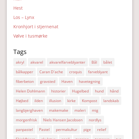
Hest
Los – Lynx
Kronhjort i stjernenat
Vølve i tusmørke
Tags
akryl
akvarel
akvarelfarveblyanter
Bål
bålet
bålkapper
Caran D'ache
croquis
farveblyant
fiberbeton
gravsted
Haven
havetegning
Helen Dohlmann
historier
Hugelbed
hund
hånd
Højbed
ilden
illusion
kirke
Kompost
landskab
langbjerghaven
makemake
maleri
mig
morgenfrisk
Niels Hansen Jacobsen
nordlys
panpastel
Pastel
permakultur
pige
relief